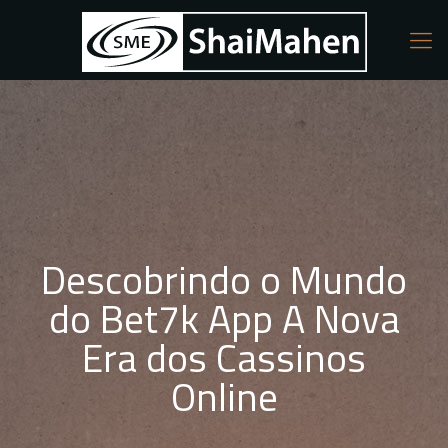
Descobrindo o Mundo
do Bet7k App A Nova
Era dos Cassinos
Online