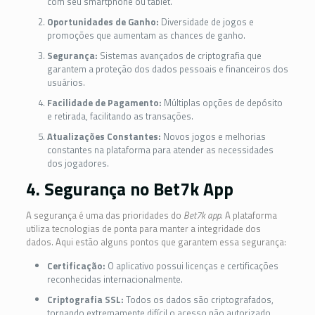
com seu smartphone ou tablet.
Oportunidades de Ganho:
Diversidade de jogos e
promoções que aumentam as chances de ganho.
Segurança:
Sistemas avançados de criptografia que
garantem a proteção dos dados pessoais e financeiros dos
usuários.
Facilidade de Pagamento:
Múltiplas opções de depósito
e retirada, facilitando as transações.
Atualizações Constantes:
Novos jogos e melhorias
constantes na plataforma para atender as necessidades
dos jogadores.
4. Segurança no Bet7k App
A segurança é uma das prioridades do
Bet7k app
. A plataforma
utiliza tecnologias de ponta para manter a integridade dos
dados. Aqui estão alguns pontos que garantem essa segurança:
Certificação:
O aplicativo possui licenças e certificações
reconhecidas internacionalmente.
Criptografia SSL:
Todos os dados são criptografados,
tornando extremamente difícil o acesso não autorizado.