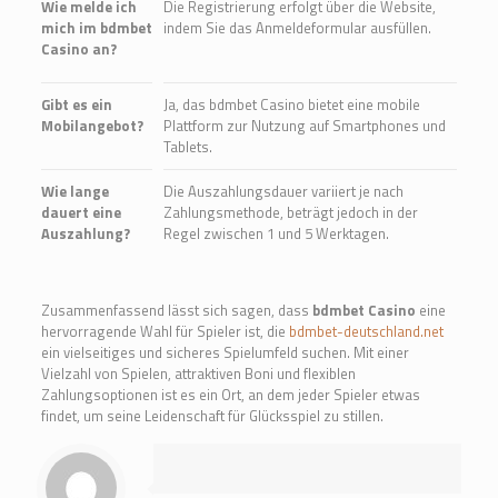
Wie melde ich
Die Registrierung erfolgt über die Website,
mich im bdmbet
indem Sie das Anmeldeformular ausfüllen.
Casino an?
Gibt es ein
Ja, das bdmbet Casino bietet eine mobile
Mobilangebot?
Plattform zur Nutzung auf Smartphones und
Tablets.
Wie lange
Die Auszahlungsdauer variiert je nach
dauert eine
Zahlungsmethode, beträgt jedoch in der
Auszahlung?
Regel zwischen 1 und 5 Werktagen.
Zusammenfassend lässt sich sagen, dass
bdmbet Casino
eine
hervorragende Wahl für Spieler ist, die
bdmbet-deutschland.net
ein vielseitiges und sicheres Spielumfeld suchen. Mit einer
Vielzahl von Spielen, attraktiven Boni und flexiblen
Zahlungsoptionen ist es ein Ort, an dem jeder Spieler etwas
findet, um seine Leidenschaft für Glücksspiel zu stillen.