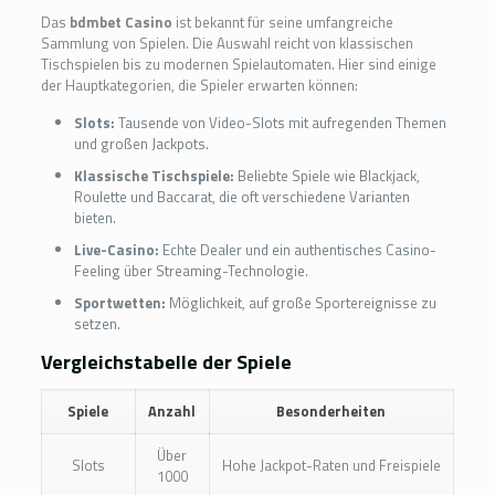
Das
bdmbet Casino
ist bekannt für seine umfangreiche
Sammlung von Spielen. Die Auswahl reicht von klassischen
Tischspielen bis zu modernen Spielautomaten. Hier sind einige
der Hauptkategorien, die Spieler erwarten können:
Slots:
Tausende von Video-Slots mit aufregenden Themen
und großen Jackpots.
Klassische Tischspiele:
Beliebte Spiele wie Blackjack,
Roulette und Baccarat, die oft verschiedene Varianten
bieten.
Live-Casino:
Echte Dealer und ein authentisches Casino-
Feeling über Streaming-Technologie.
Sportwetten:
Möglichkeit, auf große Sportereignisse zu
setzen.
Vergleichstabelle der Spiele
Spiele
Anzahl
Besonderheiten
Über
Slots
Hohe Jackpot-Raten und Freispiele
1000