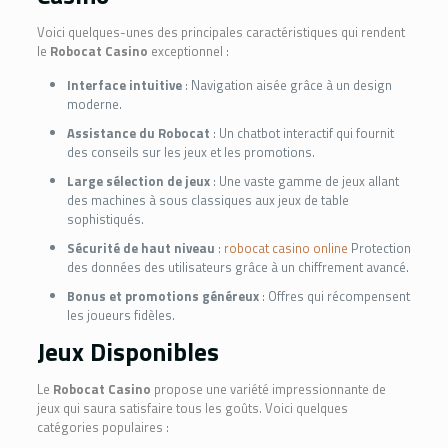
Voici quelques-unes des principales caractéristiques qui rendent
le
Robocat Casino
exceptionnel :
Interface intuitive
: Navigation aisée grâce à un design
moderne.
Assistance du Robocat
: Un chatbot interactif qui fournit
des conseils sur les jeux et les promotions.
Large sélection de jeux
: Une vaste gamme de jeux allant
des machines à sous classiques aux jeux de table
sophistiqués.
Sécurité de haut niveau
:
robocat casino online
Protection
des données des utilisateurs grâce à un chiffrement avancé.
Bonus et promotions généreux
: Offres qui récompensent
les joueurs fidèles.
Jeux Disponibles
Le
Robocat Casino
propose une variété impressionnante de
jeux qui saura satisfaire tous les goûts. Voici quelques
catégories populaires :