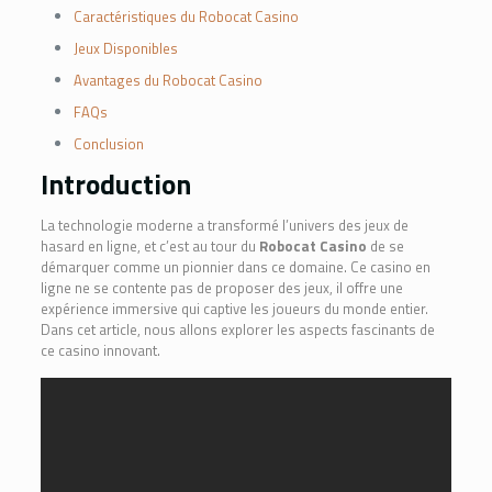
Caractéristiques du Robocat Casino
Jeux Disponibles
Avantages du Robocat Casino
FAQs
Conclusion
Introduction
La technologie moderne a transformé l’univers des jeux de
hasard en ligne, et c’est au tour du
Robocat Casino
de se
démarquer comme un pionnier dans ce domaine. Ce casino en
ligne ne se contente pas de proposer des jeux, il offre une
expérience immersive qui captive les joueurs du monde entier.
Dans cet article, nous allons explorer les aspects fascinants de
ce casino innovant.