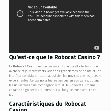
Qu’est-ce que le Robocat Casino ?
Le
Robocat Casino
est un casino en ligne qui allie technologie
avancée et jeux captivants. Avec des graphismes de pointe et une
interface conviviale, il attire aussi bien les novices que les joueurs
expérimentés. Ce casino virtuel est unique en son genre, dotant
les utilisateurs d’un compagnon virtuel : le Robocat lui-même,
capable de guider les joueurs tout au long de leur aventure de
jeu.
Caractéristiques du Robocat
Casino