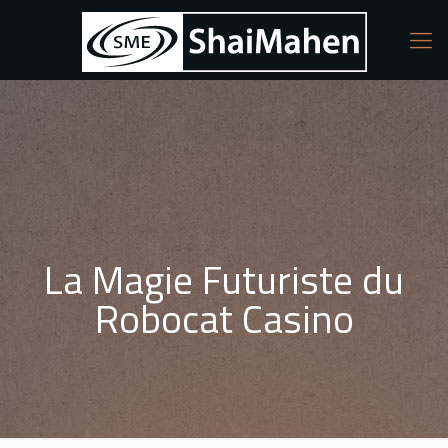
La Magie Futuriste du
Robocat Casino