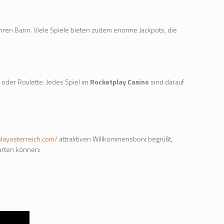
hren Bann. Viele Spiele bieten zudem enorme Jackpots, die
 oder Roulette. Jedes Spiel im
Rocketplay Casino
sind darauf
playosterreich.com/
attraktiven Willkommensboni begrüßt,
arten können: