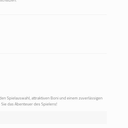
genden Spielauswahl, attraktiven Boni und einem zuverlässigen
 Sie das Abenteuer des Spielens!