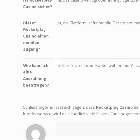
Casino sicher?
Bietet
Ja, die Plattform ist für mobile Geräte optim
Rocketplay
Casino einen
mobilen
Zugang?
Wie kann ich
Gehen Sie zu Ihrem Konto, wählen Sie ‘Aus
eine
Auszahlung
beantragen?
Schlussfolgernd lässt sich sagen, dass
Rocketplay Casino
ein
Kundenservice wird es sicherlich viele Casino-Fans begeister