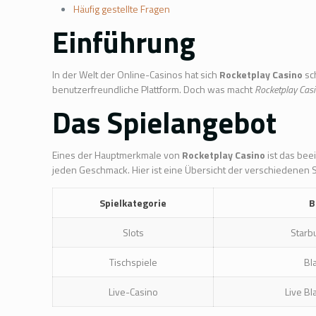
Häufig gestellte Fragen
Einführung
In der Welt der Online-Casinos hat sich
Rocketplay Casino
sch
benutzerfreundliche Plattform. Doch was macht
Rocketplay Cas
Das Spielangebot
Eines der Hauptmerkmale von
Rocketplay Casino
ist das bee
jeden Geschmack. Hier ist eine Übersicht der verschiedenen S
Spielkategorie
B
Slots
Starb
Tischspiele
Bl
Live-Casino
Live Bl