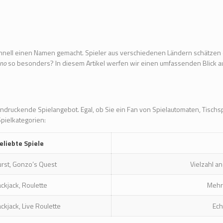
nell einen Namen gemacht. Spieler aus verschiedenen Ländern schätzen di
ino
so besonders? In diesem Artikel werfen wir einen umfassenden Blick au
indruckende Spielangebot. Egal, ob Sie ein Fan von Spielautomaten, Tischsp
pielkategorien:
eliebte Spiele
urst, Gonzo’s Quest
Vielzahl a
ackjack, Roulette
Mehre
ackjack, Live Roulette
Ech