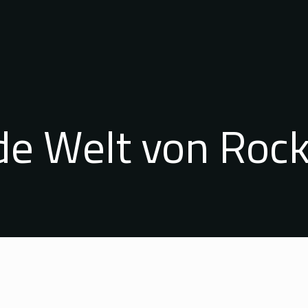
de Welt von Rock