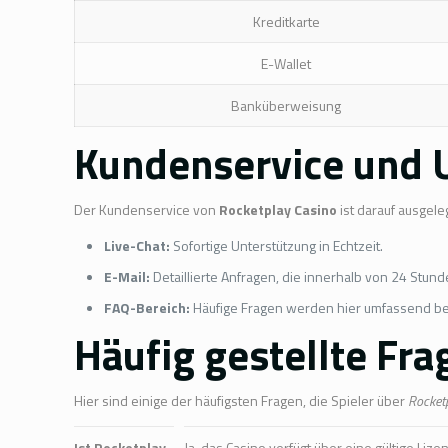
Kreditkarte
E-Wallet
Banküberweisung
Kundenservice und 
Der Kundenservice von
Rocketplay Casino
ist darauf ausgele
Live-Chat:
Sofortige Unterstützung in Echtzeit.
E-Mail:
Detaillierte Anfragen, die innerhalb von 24 Stu
FAQ-Bereich:
Häufige Fragen werden hier umfassend be
Häufig gestellte Fra
Hier sind einige der häufigsten Fragen, die Spieler über
Rocket
Ist Rocketplay
Ja, das Casino verfügt über eine gültige Li