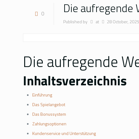
Die aufregende 
0
Published by
at
28 October, 202
Die aufregende We
Inhaltsverzeichnis
Einführung
Das Spielangebot
Das Bonussystem
Zahlungsoptionen
Kundenservice und Unterstützung