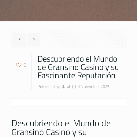
Descubriendo el Mundo
de Gransino Casino y su
0
Fascinante Reputación
Published by
at
3 November, 2025
Descubriendo el Mundo de
Gransino Casino y su