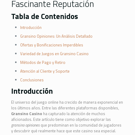
Fascinante Reputación
Tabla de Contenidos
Introducción
Gransino Opiniones: Un Análisis Detallado
Ofertas y Bonificaciones Imperdibles
Variedad de Juegos en Gransino Casino
Métodos de Pago y Retiro
Atención al Cliente y Soporte
Conclusiones
Introducción
El universo del juego online ha crecido de manera exponencial en
los últimos años. Entre las diferentes plataformas disponibles,
Gransino Casino
ha capturado la atención de muchos
aficionados. Este artículo tiene como objetivo explorar las
gransino opiniones
que predominan en la comunidad de jugadores
y descubrir qué realmente hace que este casino sea especial.