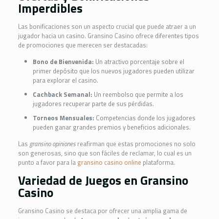
Imperdibles
Las bonificaciones son un aspecto crucial que puede atraer a un
jugador hacia un casino. Gransino Casino ofrece diferentes tipos
de promociones que merecen ser destacadas:
Bono de Bienvenida:
Un atractivo porcentaje sobre el
primer depósito que los nuevos jugadores pueden utilizar
para explorar el casino.
Cachback Semanal:
Un reembolso que permite a los
jugadores recuperar parte de sus pérdidas.
Torneos Mensuales:
Competencias donde los jugadores
pueden ganar grandes premios y beneficios adicionales.
Las
gransino opiniones
reafirman que estas promociones no solo
son generosas, sino que son fáciles de reclamar, lo cual es un
punto a favor para la
gransino casino online
plataforma.
Variedad de Juegos en Gransino
Casino
Gransino Casino se destaca por ofrecer una amplia gama de