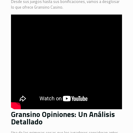
Desde sus juegos hasta sus bonificaciones, vamos a desglosar
lo que ofrece Gransino Casino.
Gransino Opiniones: Un Análisis
Detallado
Una de las primeras cosas que los jugadores consideran antes