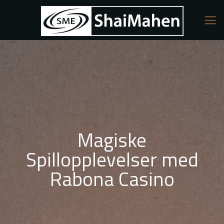
Magiske
Spillopplevelser med
Rabona Casino