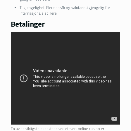
Tilgjengelighet: Flere språk og valutaer tilgjengelig for
internasjonale spillere.
Betalinger
En av de viktigste aspektene ved ethvert online casino er