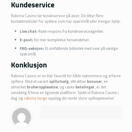
Kundeservice
Rabona Casino tar kundeservice på alvor. De tilbyr flere
kontaktmetoder for spillere som har spørsmål eller trenger hjelp:
Live chat:
Rask respons fra kundeserviceagenter.
E-post:
for mer komplekse henvendelser.
FAQ-seksjon:
Et omfattende bibliotek med svar på vanlige
spørsmål.
Konklusjon
Rabona Casino er en klar favoritt for både nykommere og erfarne
spillere. Med et variert
spillutvalg
, attraktive
bonuser
, en
utmerket
brukeropplevelse
, og raske
betalinger
, er det
vanskelig å finne en lignende plattform. Sjekk ut Rabona Casino i
dag og
rabona norge
oppdag din neste store spillopplevelse!