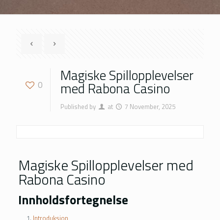
Magiske Spillopplevelser
med Rabona Casino
0
Published by
at
7 November, 2025
Magiske Spillopplevelser med
Rabona Casino
Innholdsfortegnelse
Introduksjon