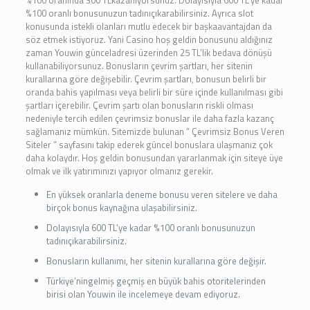
%100 oranında 300 TLkazanıyorsunuz. Dolayısıyla 600 TL’ye kadar
%100 oranlı bonusunuzun tadınıçıkarabilirsiniz. Ayrıca slot
konusunda istekli olanları mutlu edecek bir başkaavantajdan da
söz etmek istiyoruz. Yani Casino hoş geldin bonusunu aldığınız
zaman Youwin günceladresi üzerinden 25 TL’lik bedava dönüşü
kullanabiliyorsunuz. Bonusların çevrim şartları, her sitenin
kurallarına göre değişebilir. Çevrim şartları, bonusun belirli bir
oranda bahis yapılması veya belirli bir süre içinde kullanılması gibi
şartları içerebilir. Çevrim şartı olan bonusların riskli olması
nedeniyle tercih edilen çevrimsiz bonuslar ile daha fazla kazanç
sağlamanız mümkün. Sitemizde bulunan ” Çevrimsiz Bonus Veren
Siteler ” sayfasını takip ederek güncel bonuslara ulaşmanız çok
daha kolaydır. Hoş geldin bonusundan yararlanmak için siteye üye
olmak ve ilk yatırımınızı yapıyor olmanız gerekir.
En yüksek oranlarla deneme bonusu veren sitelere ve daha
birçok bonus kaynağına ulaşabilirsiniz.
Dolayısıyla 600 TL’ye kadar %100 oranlı bonusunuzun
tadınıçıkarabilirsiniz.
Bonusların kullanımı, her sitenin kurallarına göre değişir.
Türkiye’ningelmiş geçmiş en büyük bahis otoritelerinden
birisi olan Youwin ile incelemeye devam ediyoruz.