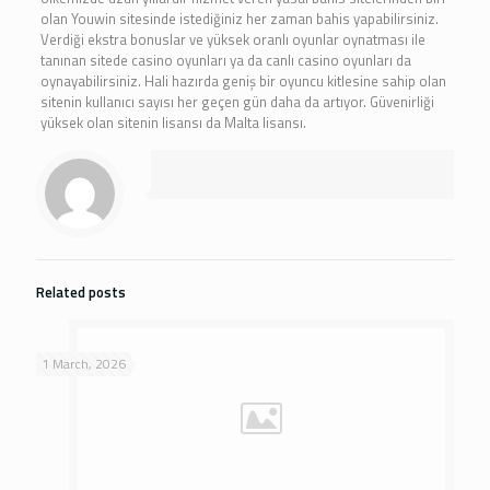
olan Youwin sitesinde istediğiniz her zaman bahis yapabilirsiniz.
Verdiği ekstra bonuslar ve yüksek oranlı oyunlar oynatması ile
tanınan sitede casino oyunları ya da canlı casino oyunları da
oynayabilirsiniz. Hali hazırda geniş bir oyuncu kitlesine sahip olan
sitenin kullanıcı sayısı her geçen gün daha da artıyor. Güvenirliği
yüksek olan sitenin lisansı da Malta lisansı.
Related posts
1 March, 2026