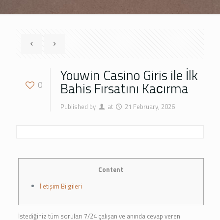
Youwin Casino Giris ile İlk
Bahis Fırsatını Kaсırma
0
Published by
at
21 February, 2026
Content
İletişim Bilgileri
İstediğiniz tüm soruları 7/24 çalışan ve anında cevap veren