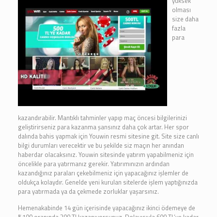
yüksek
olması
size daha
fazla
para
kazandırabilir. Mantıklı tahminler yapıp maç öncesi bilgilerinizi
geliştirirseniz para kazanma şansınız daha çok artar. Her spor
dalında bahis yapmak için Youwin resmi sitesine git. Site size canlı
bilgi durumları verecektir ve bu şekilde siz maçın her anından
haberdar olacaksınız. Youwin sitesinde yatırım yapabilmeniz için
öncelikle para yatırmanız gerekir. Yatırımınızın ardından
kazandığınız paraları çekebilmeniz için yapacağınız işlemler de
oldukça kolaydır. Genelde yeni kurulan sitelerde işlem yaptığınızda
para yatırmada ya da çekmede zorluklar yaşarsınız.
Hemenakabinde 14 gün içerisinde yapacağınız ikinci ödemeye de