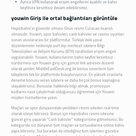
Ayrıca VPN kullanarak erişim engellerini aşabilir ve bahis
keyfinize kesintisiz devam edebilirsiniz.
youwin Giriş ile ortal bağlantıları görüntüle
Hepsibahis’in güvenilir olması Onun resmi Curacao lisanslı
olmasıdır. Youwin, spor bahisleri, canlı bahisler ve casino oyunları
sunan uluslararası bir platformdur. Türkiye’deki yasal
düzenlemeler nedeniyle yurt dışı merkezli sitelere Bilgi
Teknolojileri ve İletişim Kurumu (BTK) tarafından erişim engeli
uygulanabilir. Youwin, kullanıcılarının bahis keyfini kesintisiz
sürdürmesi için Youwin giriş için güncel link adresini düzenli
olarak yeniler. MiddleEastDesk.org ile bonus severlerin tüm
taleplerini tek bir platformda buluşturuyoruz. En yüksek oranlarla
deneme bonusu veren sitelere ve daha birçok bonus kaynağına
ulaşabilirsiniz. Bonuslar hakkında bilgi almak, promosyon
kodlarını nasıl çalıştırmalı olduğunuzu öğrenmek için Youwin
müşteri hizmetlerine yazın.
Maçları ve spor dünyasındakı yenilikleri resmi siteden real time
olarak izleye bilirsiniz. Bunun için Hepsibahis resmi sitesine
güncel giriş yaparak “Canlı bahisler” kategorisine gitmelisiniz. Bu
kategoride siz dünyanın tüm maçları ve turnuvalarına online bahis
yapa bilirsiniz. Siz buradan da istediğiniz tüm işlemleri güzelce