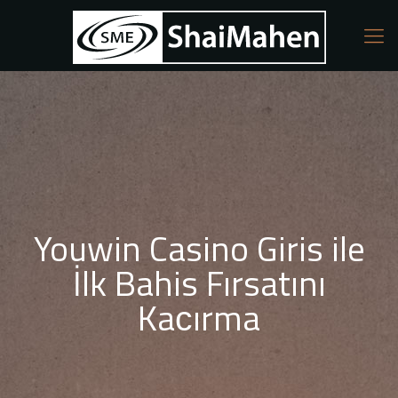
Youwin Casino Giris ile
İlk Bahis Fırsatını
Kaсırma