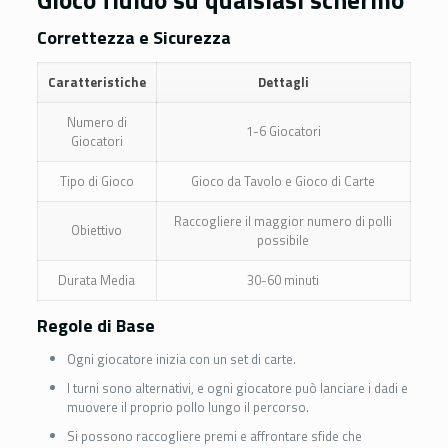
Gioco fluido su qualsiasi schermo
Correttezza e Sicurezza
Caratteristiche
Dettagli
Numero di
1-6 Giocatori
Giocatori
Tipo di Gioco
Gioco da Tavolo e Gioco di Carte
Raccogliere il maggior numero di polli
Obiettivo
possibile
Durata Media
30-60 minuti
Regole di Base
Ogni giocatore inizia con un set di carte.
I turni sono alternativi, e ogni giocatore può lanciare i dadi e
muovere il proprio pollo lungo il percorso.
Si possono raccogliere premi e affrontare sfide che