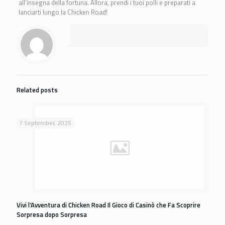
all’insegna della fortuna. Allora, prendi i tuoi polli e preparati a
lanciarti lungo la Chicken Road!
Related posts
7 September, 2025
Vivi l’Avventura di Chicken Road Il Gioco di Casinò che Fa Scoprire
Sorpresa dopo Sorpresa