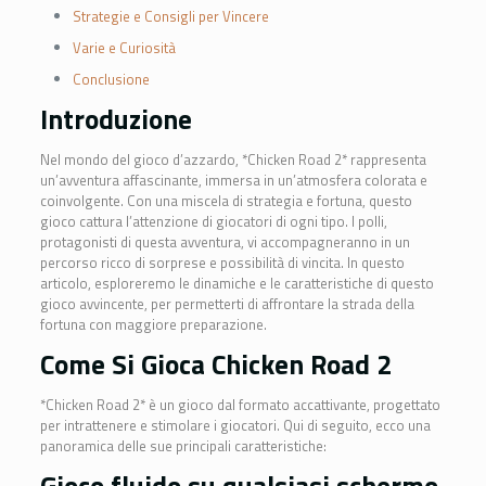
Strategie e Consigli per Vincere
Varie e Curiosità
Conclusione
Introduzione
Nel mondo del gioco d’azzardo, *Chicken Road 2* rappresenta
un’avventura affascinante, immersa in un’atmosfera colorata e
coinvolgente. Con una miscela di strategia e fortuna, questo
gioco cattura l’attenzione di giocatori di ogni tipo. I polli,
protagonisti di questa avventura, vi accompagneranno in un
percorso ricco di sorprese e possibilità di vincita. In questo
articolo, esploreremo le dinamiche e le caratteristiche di questo
gioco avvincente, per permetterti di affrontare la strada della
fortuna con maggiore preparazione.
Come Si Gioca Chicken Road 2
*Chicken Road 2* è un gioco dal formato accattivante, progettato
per intrattenere e stimolare i giocatori. Qui di seguito, ecco una
panoramica delle sue principali caratteristiche: