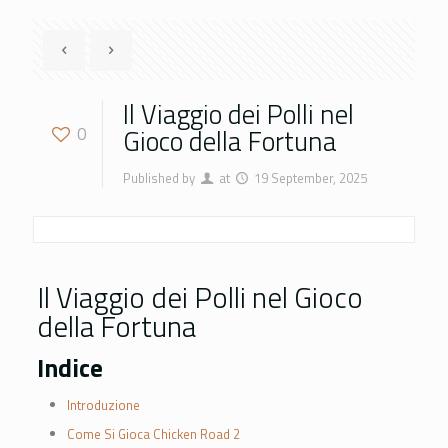
Il Viaggio dei Polli nel
Gioco della Fortuna
0
Published by
at
19 September, 2025
Il Viaggio dei Polli nel Gioco
della Fortuna
Indice
Introduzione
Come Si Gioca Chicken Road 2