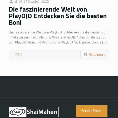
at
27 October, 2025
Die faszinierende Welt von
PlayOJO Entdecken Sie die besten
Boni
Die faszinierende Welt von PlayOJO: Entdecken Sie die besten Boni
Inhaltsverzeichnis Einleitung Was ist PlayOJO? Das Spielangebot
von PlayOJO Boni und Promotions PlayOJO No Deposit Bonus
[…]
0
Read more
Service Form