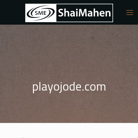
playojode.com