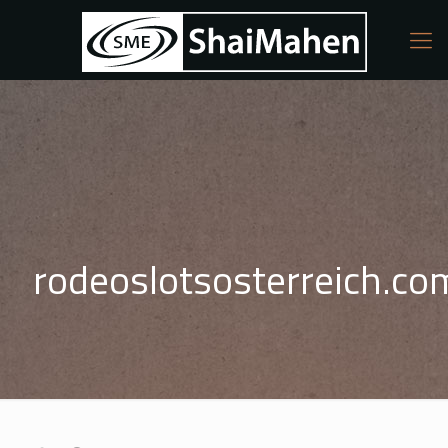
rodeoslotsosterreich.co