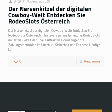
at
11 November, 2025
Der Nervenkitzel der digitalen
Cowboy-Welt Entdecken Sie
RodeoSlots Österreich
Der Nervenkitzel der digitalen Cowboy-Welt: Entdecken Sie
RodeoSlots Österreich Inhaltsverzeichnis Einleitung RodeoSlots
im Detail Vielfalt der Spiele Attraktive Bonusangebote
Zahlungsmethoden im Überblick Sicherheit und Fairness Häufige
[…]
0
Read more