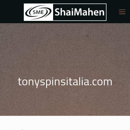
tonyspinsitalia.com