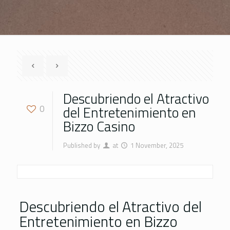
Descubriendo el Atractivo
del Entretenimiento en
0
Bizzo Casino
Published by
at
1 November, 2025
Descubriendo el Atractivo del
Entretenimiento en Bizzo