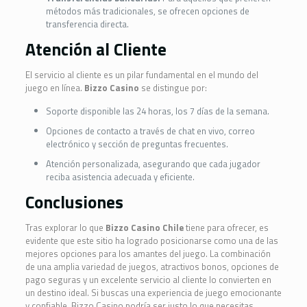
métodos más tradicionales, se ofrecen opciones de
transferencia directa.
Atención al Cliente
El servicio al cliente es un pilar fundamental en el mundo del
juego en línea.
Bizzo Casino
se distingue por:
Soporte disponible las 24 horas, los 7 días de la semana.
Opciones de contacto a través de chat en vivo, correo
electrónico y sección de preguntas frecuentes.
Atención personalizada, asegurando que cada jugador
reciba asistencia adecuada y eficiente.
Conclusiones
Tras explorar lo que
Bizzo Casino Chile
tiene para ofrecer, es
evidente que este sitio ha logrado posicionarse como una de las
mejores opciones para los amantes del juego. La combinación
de una amplia variedad de juegos, atractivos bonos, opciones de
pago seguras y un excelente servicio al cliente lo convierten en
un destino ideal. Si buscas una experiencia de juego emocionante
y confiable, Bizzo Casino podría ser justo lo que necesitas.