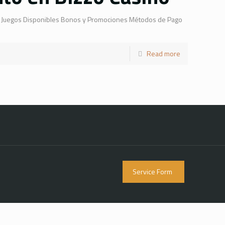
 de Juegos Disponibles Bonos y Promociones Métodos de Pago
Read more
Service Form