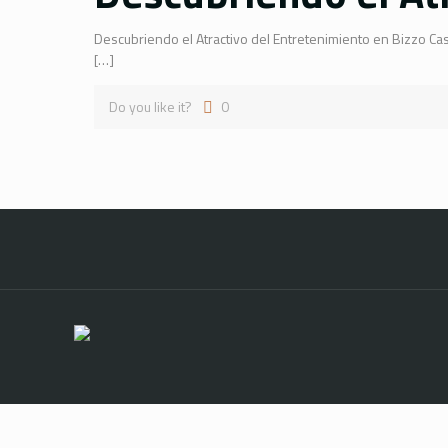
Descubriendo el Atractivo del Entretenimiento en Bizzo C
[…]
Do you like it?
0