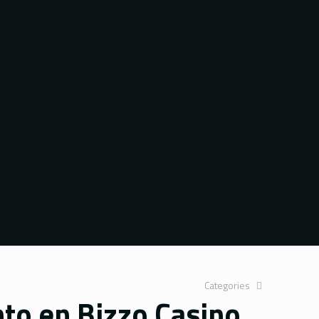
Categories
nto en Bizzo Casino