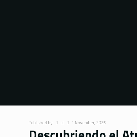
Published by
at
1 November, 2025
Descubriendo el At