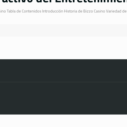
asino Tabla de Contenidos Introducción Historia de Bizzo Casino Variedad