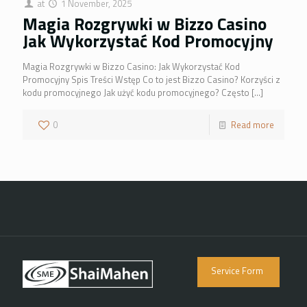
at
1 November, 2025
Magia Rozgrywki w Bizzo Casino
Jak Wykorzystać Kod Promocyjny
Magia Rozgrywki w Bizzo Casino: Jak Wykorzystać Kod
Promocyjny Spis Treści Wstęp Co to jest Bizzo Casino? Korzyści z
kodu promocyjnego Jak użyć kodu promocyjnego? Często
[…]
0
Read more
Service Form